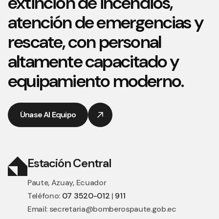
extinción de incendios,
atención de emergencias y
rescate, con personal
altamente capacitado y
equipamiento moderno.
Únase Al Equipo
Únase Al Equipo
Estación Central
Paute, Azuay, Ecuador
Teléfono:
07 3520-012
|
911
Email:
secretaria@bomberospaute.gob.ec