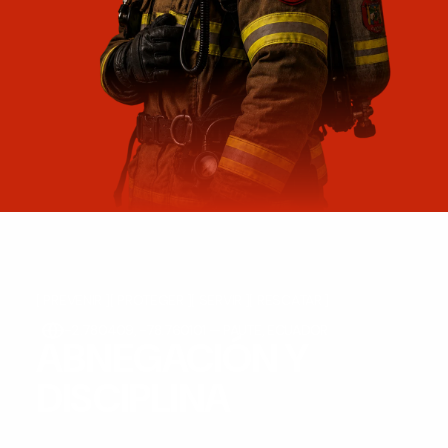
[ PREVENIR ]
[ PROTEGER ]
[ SERVIR ]
[ RESCATAR ]
-2.780409, -78.760101 — PAUTE, ECUADOR
ABNEGACIÓN Y
DISCIPLINA