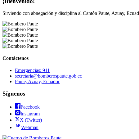
¡Bienvenido!
Sirviendo con abnegación y disciplina al Cantón Paute, Azuay, Ecuad
Contáctenos
Emergencias: 911
secretaria@bomberospaute.gob.ec
Paute, Azuay, Ecuador
Síguenos
Facebook
Instagram
X (Twitter)
W
Webmail