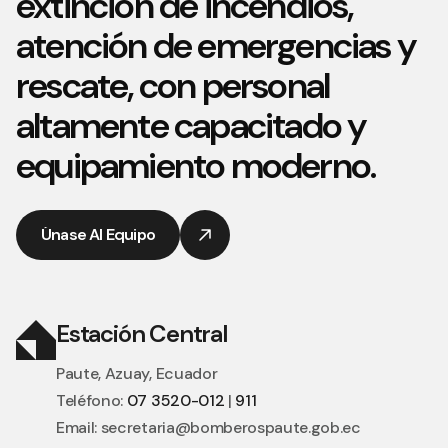
extinción de incendios,
atención de emergencias y
rescate, con personal
altamente capacitado y
equipamiento moderno.
Únase Al Equipo
Únase Al Equipo
Estación Central
Paute, Azuay, Ecuador
Teléfono:
07 3520-012
|
911
Email:
secretaria@bomberospaute.gob.ec