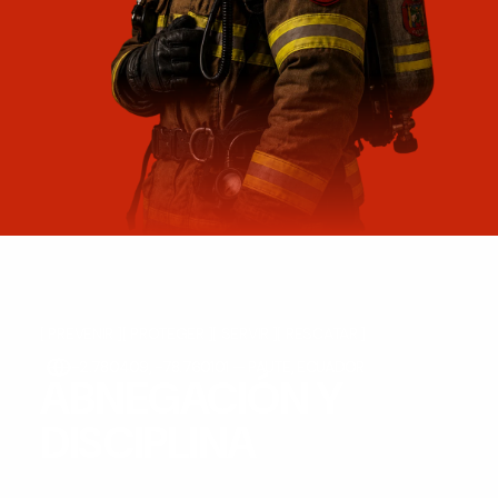
[ PREVENIR ]
[ PROTEGER ]
[ SERVIR ]
[ RESCATAR ]
-2.780409, -78.760101 — PAUTE, ECUADOR
ABNEGACIÓN Y
DISCIPLINA